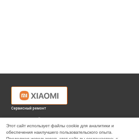
Сервисный ремонт
ВЫБЕРИ СВОЙ ГОРОД
Этот сайт использует файлы cookie для аналитики и
Замена USB порта ноутбука Xiaomi в
Краснодаре
обеспечения наилучшего пользовательского опыта.
Замена USB порта ноутбука Xiaomi в
Ростове-на-Дону
Продолжая использовать этот сайт, вы соглашаетесь с