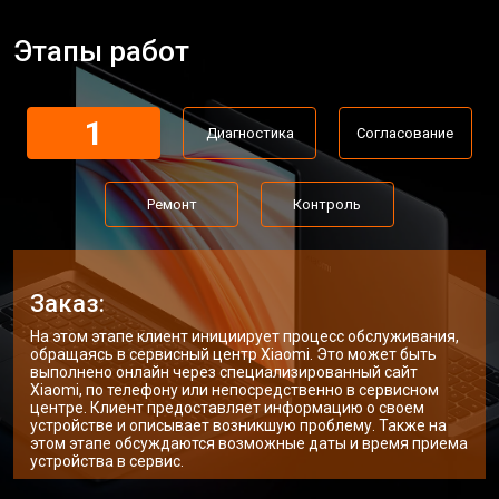
Замена аккумулятора
от 1200 ₽
Заказать
Этапы работ
Замена материнской платы
от 2300 ₽
Заказать
Замена матрицы ноутбука Xiaomi
от 2300 ₽
Заказать
1
Диагностика
Согласование
Замена Wi-Fi ноутбука Xiaomi
от 2200 ₽
Заказать
Ремонт цепи питания
от 3500 ₽
Заказать
Ремонт
Контроль
Замена звуковой карты
от 1700 ₽
Заказать
Замена кулера ноутбука Xiaomi
от 2600 ₽
Заказать
Заказ:
Замена микрофона
от 2600 ₽
Заказать
На этом этапе клиент инициирует процесс обслуживания,
обращаясь в сервисный центр Xiaomi. Это может быть
Замена оперативной памяти
от 1100 ₽
Заказать
выполнено онлайн через специализированный сайт
Xiaomi, по телефону или непосредственно в сервисном
центре. Клиент предоставляет информацию о своем
Прошивка BIOS ноутбука Xiaomi
от 1500 ₽
Заказать
устройстве и описывает возникшую проблему. Также на
этом этапе обсуждаются возможные даты и время приема
Замена северного моста
от 3500 ₽
Заказать
устройства в сервис.
Заказать