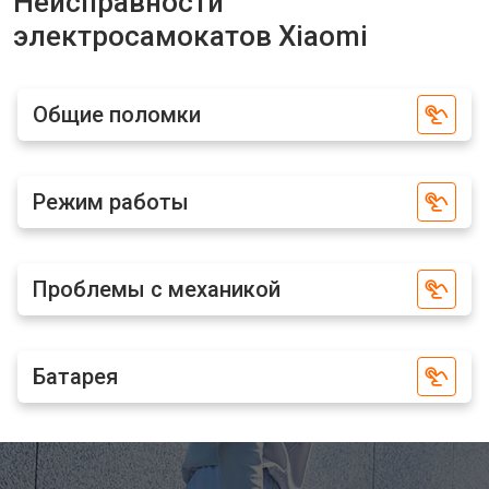
Неисправности
Xiaomi
электросамокатов Xiaomi
Замена элемента освещения
от 1200 ₽
Заказать
Общие поломки
Режим работы
Проблемы с механикой
Батарея