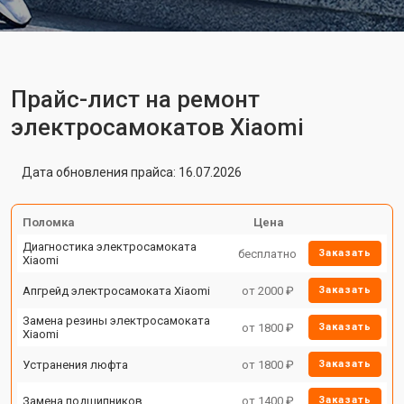
Прайс-лист на ремонт
электросамокатов Xiaomi
Дата обновления прайса: 16.07.2026
Поломка
Цена
Диагностика электросамоката
бесплатно
Заказать
Xiaomi
Апгрейд электросамоката Xiaomi
от 2000 ₽
Заказать
Замена резины электросамоката
от 1800 ₽
Заказать
Xiaomi
Устранения люфта
от 1800 ₽
Заказать
Замена подшипников
от 1400 ₽
Заказать