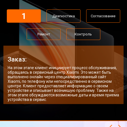
Замена Wi-Fi ноутбука Xiaomi
от 2200 ₽
Заказать
1
Диагностика
Согласование
Ремонт цепи питания
от 3500 ₽
Заказать
Замена USB порта
от 2200 ₽
Заказать
Ремонт
Контроль
Замена звуковой карты
от 1700 ₽
Заказать
Замена кулера ноутбука Xiaomi
от 2600 ₽
Заказать
Заказ:
Замена микрофона
от 2600 ₽
Заказать
На этом этапе клиент инициирует процесс обслуживания,
обращаясь в сервисный центр Xiaomi. Это может быть
Замена оперативной памяти
от 1100 ₽
Заказать
выполнено онлайн через специализированный сайт
Xiaomi, по телефону или непосредственно в сервисном
центре. Клиент предоставляет информацию о своем
Прошивка BIOS ноутбука Xiaomi
от 1500 ₽
Заказать
устройстве и описывает возникшую проблему. Также на
этом этапе обсуждаются возможные даты и время приема
Замена северного моста
от 3500 ₽
Заказать
устройства в сервис.
Ремонт петель ноутбука Xiaomi
от 3990 ₽
Заказать