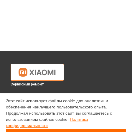
Сервисный ремонт
ВЫБЕРИ СВОЙ ГОРОД
Этот сайт использует файлы cookie для аналитики и
Ремонт южного моста ноутбука Xiaomi в
Краснодаре
обеспечения наилучшего пользовательского опыта.
Ремонт южного моста ноутбука Xiaomi в
Ростове-на-Дону
Продолжая использовать этот сайт, вы соглашаетесь с
Ремонт южного моста ноутбука Xiaomi в
Нижнем
использованием файлов cookie.
Политика
Новгороде
конфиденциальности
Ремонт южного моста ноутбука Xiaomi в
Новосибирске