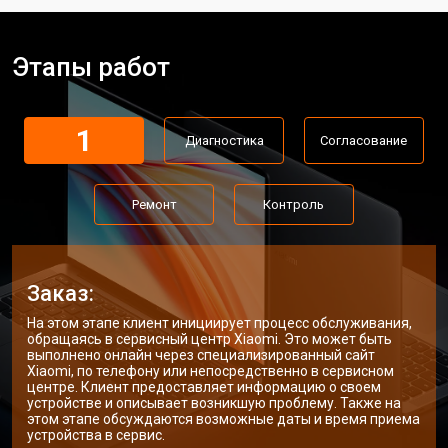
Замена материнской платы
от 2300 ₽
Заказать
Этапы работ
Замена матрицы ноутбука Xiaomi
от 2300 ₽
Заказать
Замена Wi-Fi ноутбука Xiaomi
от 2200 ₽
Заказать
1
Диагностика
Согласование
Ремонт цепи питания
от 3500 ₽
Заказать
Замена USB порта
от 2200 ₽
Заказать
Ремонт
Контроль
Замена звуковой карты
от 1700 ₽
Заказать
Замена кулера ноутбука Xiaomi
от 2600 ₽
Заказать
Заказ:
Замена микрофона
от 2600 ₽
Заказать
На этом этапе клиент инициирует процесс обслуживания,
обращаясь в сервисный центр Xiaomi. Это может быть
Замена оперативной памяти
от 1100 ₽
Заказать
выполнено онлайн через специализированный сайт
Xiaomi, по телефону или непосредственно в сервисном
центре. Клиент предоставляет информацию о своем
Прошивка BIOS ноутбука Xiaomi
от 1500 ₽
Заказать
устройстве и описывает возникшую проблему. Также на
этом этапе обсуждаются возможные даты и время приема
Замена северного моста
от 3500 ₽
Заказать
устройства в сервис.