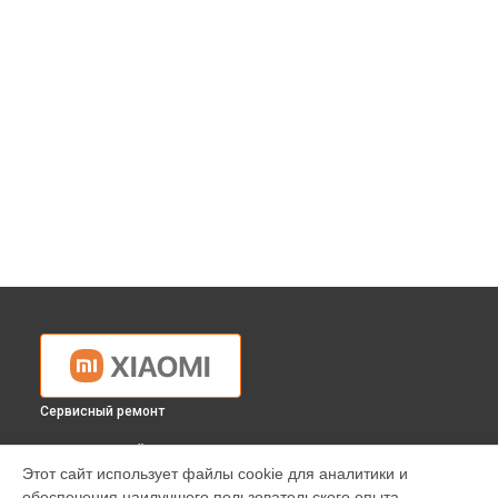
Сервисный ремонт
ВЫБЕРИ СВОЙ ГОРОД
Этот сайт использует файлы cookie для аналитики и
Замена аккумулятора ноутбука Xiaomi в
Краснодаре
обеспечения наилучшего пользовательского опыта.