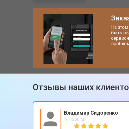
Замена CCD/CMOS матрицы
Заказ
Ремонт материнской платы
На этом
быть вы
сервисн
проблем
Чистка матрицы фотоаппарата Xiao
Отзывы наших клиент
Владимир Сидоренко
16.05.2023