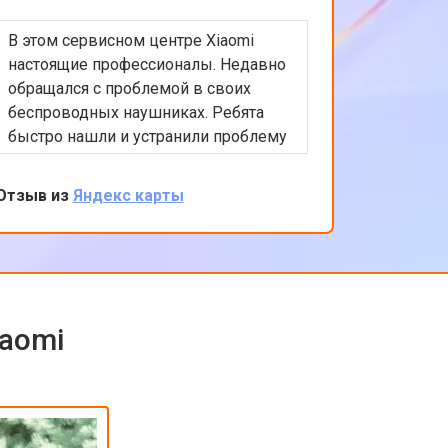
В этом сервисном центре Xiaomi
Приятно
настоящие профессионалы. Недавно
обслужи
обращался с проблемой в своих
Xiaomi.
беспроводных наушниках. Ребята
любые в
быстро нашли и устранили проблему
помочь 
с подключением. Цены адекватные,
решение
обслуживание на высоком уровне.
професс
Отзыв из
Яндекс карты
Отзыв из
клиента
обратить
iaomi