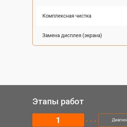
Комплексная чистка
Замена дисплея (экрана)
Замена микрофона
Замена кнопки включения
Замена байонета
Этапы работ
Замена затвора фотоаппарата Xiaom
1
Диагно