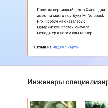
Посетил сервисный центр Xiaomi для
ремонта моего ноутбука Mi Notebook
Pro. Проблема оказалась с
материнской платой, сначала
менеджер а потом сам мастер
подробно объяснили процесс
ремонта. Утром оставил заявку, в
Отзыв из
Яндекс карты
обед курьер приехал и к вечеру
ноутбук был готов-очень быстро.
Впечатлен оперативностью и
качеством ремонта.
Инженеры специализир