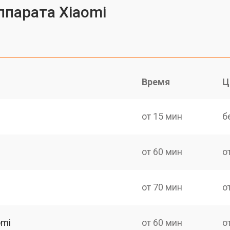
ппарата Xiaomi
Время
Ц
от 15 мин
б
от 60 мин
о
от 70 мин
о
omi
от 60 мин
о