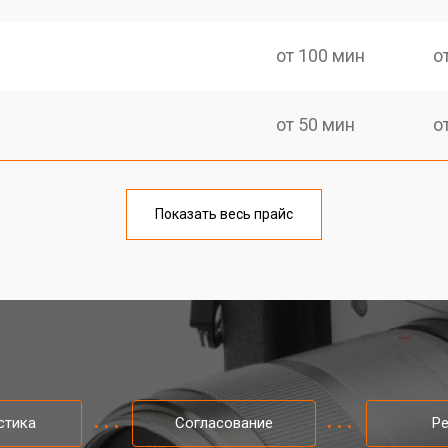
от 100 мин
о
от 50 мин
о
от 80 мин
о
Показать весь прайс
от 50 мин
о
от 100 мин
о
i
от 80 мин
о
стика
Согласование
Р