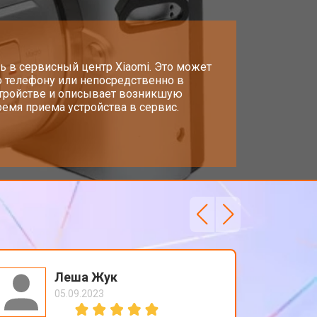
т 4300 ₽
Заказать
т 3300 ₽
ь в сервисный центр Xiaomi. Это может
Заказать
о телефону или непосредственно в
стройстве и описывает возникшую
емя приема устройства в сервис.
т 3100 ₽
Заказать
Леша Жук
05.09.2023