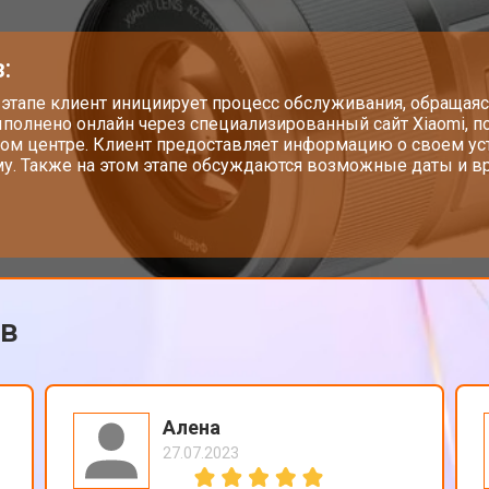
от 70 мин
о
:
от 100 мин
о
 этапе клиент инициирует процесс обслуживания, обращаяс
полнено онлайн через специализированный сайт Xiaomi, п
ом центре. Клиент предоставляет информацию о своем у
у. Также на этом этапе обсуждаются возможные даты и вр
mi
от 60 мин
о
ов
Алена
27.07.2023