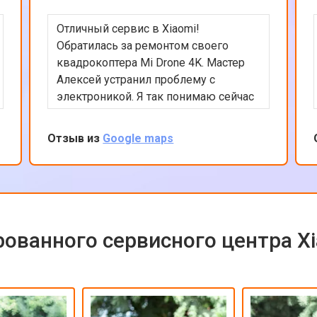
Отличный сервис в Xiaomi!
Обратилась за ремонтом своего
квадрокоптера Mi Drone 4K. Мастер
Алексей устранил проблему с
электроникой. Я так понимаю сейчас
квадрокоптеры часто в сервсиы
прилетают на ремонт и цены на них
Отзыв из
Google maps
взлетели ай-ай. Вообще в сервисе
все было сделано быстро и
качественно, цена оказалась вполне
приемлемой с учетом нынешних цен
на дроны. Рекомендую сервис так
как ремонтируют любую цифровую
ованного сервисного центра X
технику!