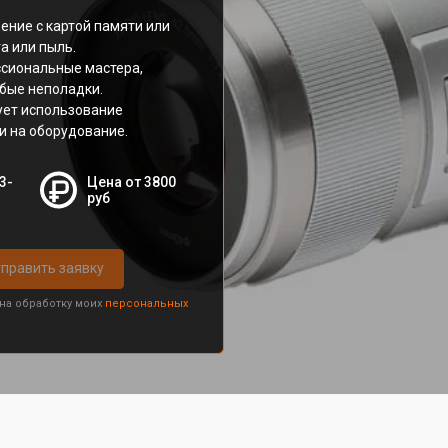
ение с картой памяти или
а или пыль.
ссиональные мастера,
бые неполадки.
ует использование
и на оборудование.
3-
Цена от 3800
руб
править заявку
 на обработку моих
персональных