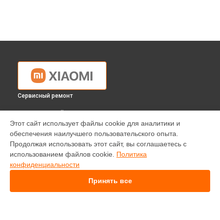
Сервисный ремонт
ВЫБЕРИ СВОЙ ГОРОД
Этот сайт использует файлы cookie для аналитики и
Ремонт привода вертикального пылесоса Xiaomi в
обеспечения наилучшего пользовательского опыта.
Краснодаре
Продолжая использовать этот сайт, вы соглашаетесь с
Ремонт привода вертикального пылесоса Xiaomi в
использованием файлов cookie.
Политика
Ростове-на-Дону
конфиденциальности
Ремонт привода вертикального пылесоса Xiaomi в
Нижнем Новгороде
Принять все
Ремонт привода вертикального пылесоса Xiaomi в
Новосибирске
Ремонт привода вертикального пылесоса Xiaomi в
Челябинске