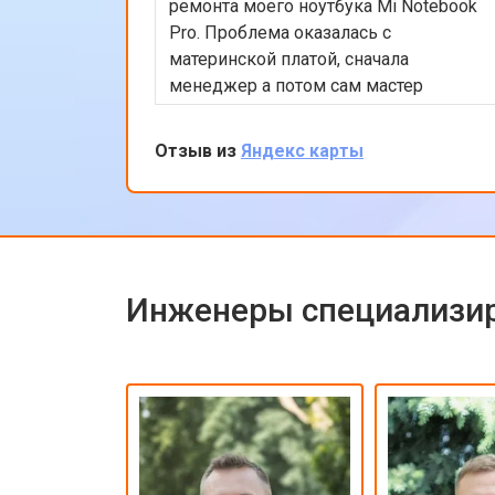
ремонта моего ноутбука Mi Notebook
Pro. Проблема оказалась с
материнской платой, сначала
менеджер а потом сам мастер
подробно объяснили процесс
ремонта. Утром оставил заявку, в
Отзыв из
Яндекс карты
обед курьер приехал и к вечеру
ноутбук был готов-очень быстро.
Впечатлен оперативностью и
качеством ремонта.
Инженеры специализир