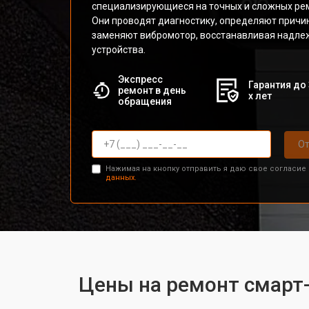
специализирующиеся на точных и сложных ре
Они проводят диагностику, определяют причи
заменяют вибромотор, восстанавливая надл
устройства.
Экспресс
Гарантия до 
ремонт в день
х лет
обращения
От
Нажимая на кнопку отправить я даю свое согласие
данных.
Цены на ремонт смарт-