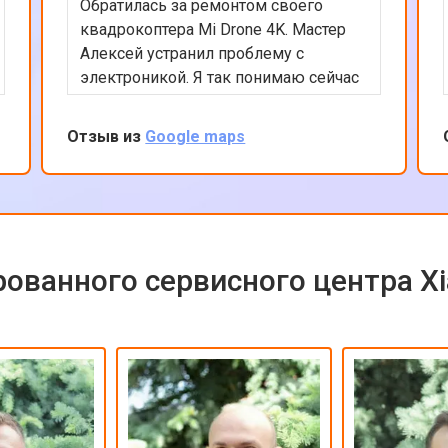
Обратилась за ремонтом своего
квадрокоптера Mi Drone 4K. Мастер
Алексей устранил проблему с
электроникой. Я так понимаю сейчас
квадрокоптеры часто в сервсиы
прилетают на ремонт и цены на них
Отзыв из
Google maps
взлетели ай-ай. Вообще в сервисе
все было сделано быстро и
качественно, цена оказалась вполне
приемлемой с учетом нынешних цен
на дроны. Рекомендую сервис так
как ремонтируют любую цифровую
ованного сервисного центра X
технику!