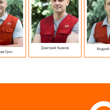
Дмитрий Ушаков
Андрей
ав Грач
?