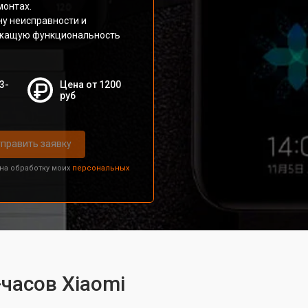
монтах.
ну неисправности и
ежащую функциональность
3-
Цена от 1200
руб
править заявку
 на обработку моих
персональных
часов Xiaomi