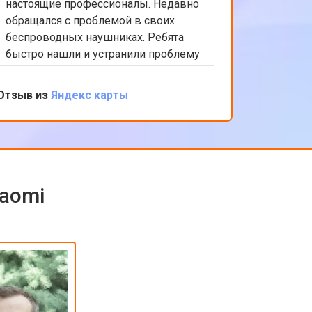
настоящие профессионалы. Недавно
обслужи
обращался с проблемой в своих
Xiaomi.
беспроводных наушниках. Ребята
любые в
быстро нашли и устранили проблему
помочь 
с подключением. Цены адекватные,
решение
обслуживание на высоком уровне.
професс
Отзыв из
Яндекс карты
Отзыв из
клиента
обратить
iaomi