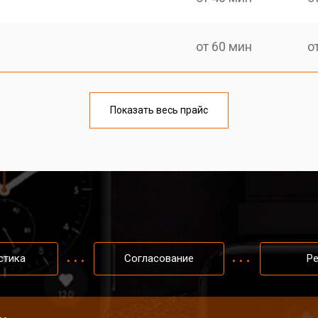
от 60 мин
о
от 40 мин
о
Показать весь прайс
от 50 мин
о
от 40 мин
о
от 60 мин
о
стика
Согласование
Р
от 50 мин
о