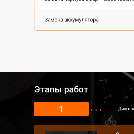
Замена аккумулятора
Замена экрана смарт-часов Xiaomi
Замена шлейфа матрицы
Замена микрофона
Этапы работ
Замена кнопки включения
1
Диагно
Замена Wi-Fi смарт-часов Xiaomi