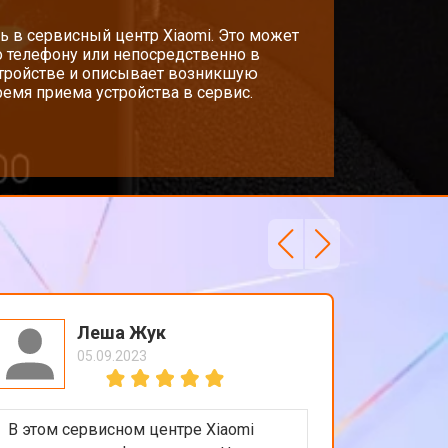
т 2000 ₽
ь в сервисный центр Xiaomi. Это может
Заказать
о телефону или непосредственно в
стройстве и описывает возникшую
емя приема устройства в сервис.
Леша Жук
05.09.2023
В этом сервисном центре Xiaomi
Приятно