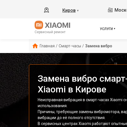
Моско
Киров
▼
УСЛУГИ
Сервисный ремонт
Главная
/
Смарт-часы
/
Замена вибро
Замена вибро смарт
Xiaomi в Кирове
Неисправная вибрация в смарт-часах Xiaomi 
использования.
Причины, требующие замены вибромотора, вар
вибрации до её полного отсутствия.
В сервисных центрах Xiaomi работают опытные