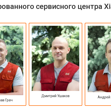
как ремонтируют любую цифровую
ованного сервисного центра X
технику!
Дмитрий Ушаков
Андрей
ав Грач