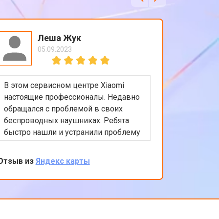
Леша Жук
05.09.2023
В этом сервисном центре Xiaomi
Приятно
настоящие профессионалы. Недавно
обслужи
обращался с проблемой в своих
Xiaomi.
беспроводных наушниках. Ребята
любые в
быстро нашли и устранили проблему
помочь 
с подключением. Цены адекватные,
решение
обслуживание на высоком уровне.
професс
Отзыв из
Яндекс карты
Отзыв из
клиента
обратить