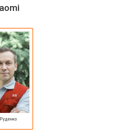
iaomi
 Руденко