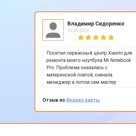
Владимир Сидоренко
16.05.2023
Посетил сервисный центр Xiaomi для
ремонта моего ноутбука Mi Notebook
Pro. Проблема оказалась с
материнской платой, сначала
менеджер а потом сам мастер
подробно объяснили процесс
ремонта. Утром оставил заявку, в
Отзыв из
Яндекс карты
обед курьер приехал и к вечеру
ноутбук был готов-очень быстро.
Впечатлен оперативностью и
качеством ремонта.