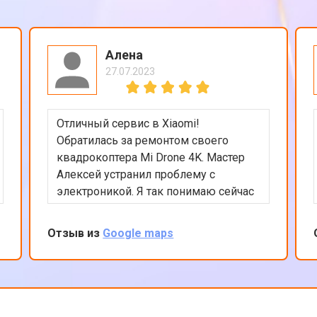
Алена
27.07.2023
Отличный сервис в Xiaomi!
Обратилась за ремонтом своего
квадрокоптера Mi Drone 4K. Мастер
Алексей устранил проблему с
электроникой. Я так понимаю сейчас
квадрокоптеры часто в сервсиы
прилетают на ремонт и цены на них
Отзыв из
Google maps
взлетели ай-ай. Вообще в сервисе
все было сделано быстро и
качественно, цена оказалась вполне
приемлемой с учетом нынешних цен
на дроны. Рекомендую сервис так