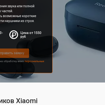
ения звука или полной
 частей.
ть возможные короткие
ти наушники из строя.
3-
Цена от 1550
руб
править заявку
 на обработку моих
персональных
иков Xiaomi